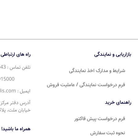
بازاریابی و نمایندگی
راه های ارتباطی
تلفن تماس : 35043 (21) 98+
شرایط و مدارک اخذ نمایندگی
34915000 (21) 98+
فرم درخواست نمایندگی / عاملیت فروش
ایمیل : Sales@moderntandis.com
راهنمای خرید
آدرس دفتر مرکزی 
خیابان ملت، پلاک 0
فرم درخواست پیش فاکتور
همراه ما باشید!
نحوه ثبت سفارش