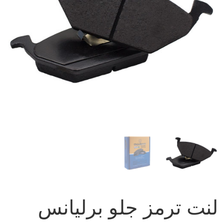
لنت ترمز جلو برلیانس