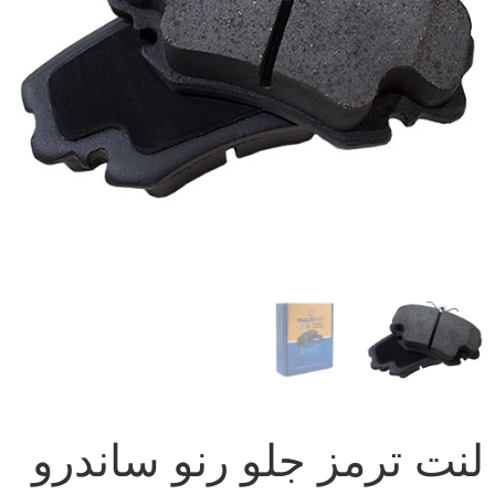
لنت ترمز جلو رنو ساندرو