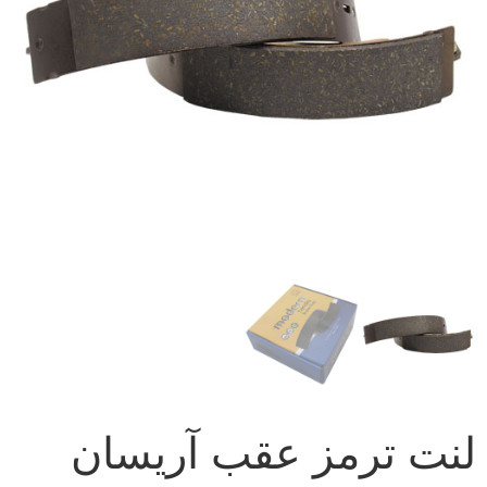
لنت ترمز عقب آریسان