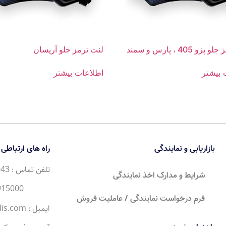
و 405 ، پارس و سمند
لنت ترمز جلو آریسان
 بیشتر
اطلاعات بیشتر
بازاریابی و نمایندگی
راه های ارتباطی
تلفن تماس : 35043 (21) 98+
شرایط و مدارک اخذ نمایندگی
34915000 (21) 98+
فرم درخواست نمایندگی / عاملیت فروش
ایمیل : Sales@moderntandis.com