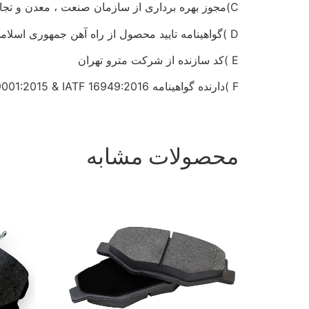
C)مجوز بهره برداری از سازمان صنعت ، معدن و تجارت
D )گواهینامه تایید محصول از راه آهن جمهوری اسلامی ایران
E )کد سازنده از شرکت مترو تهران
F )دارنده گواهینامه ISO9001:2015 & IATF 16949:2016
محصولات مشابه