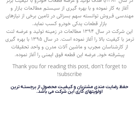
در سال ۱۳۸۴با هدف تولید و عرضه قطعات خودرو با کیفیت برتر
آغاز به کار نموده و با بهره گیـری از سیـستـم مطالـعات بـازار و
مهندسـی فــروش توانسته سهم بسزائی در تامین برخی از نیازهای
بازار قطعات یدکی خودرو کسب نماید.
این شرکت در سال ۱۳۹۴ مطالعات در زمیـنه تولیـد و عرضـه لنت
ترمز با کیفیت بالا را آغاز نموده است. در سال ۱۳۹۵ با بهره گیری
از کارشناسان مجرب و ماشین آلات مدرن و واحد تحقیقات
پیشرفته خود, عرضه این قطعه فوق ایمنـی را آغاز نموده.
Thank you for reading this post, don't forget to
subscribe!
حفظ رضایت مندی مشتریان و کیـفیـت محصول از برجستـه ترین
اولویتهای کاری این شرکت می باشد.